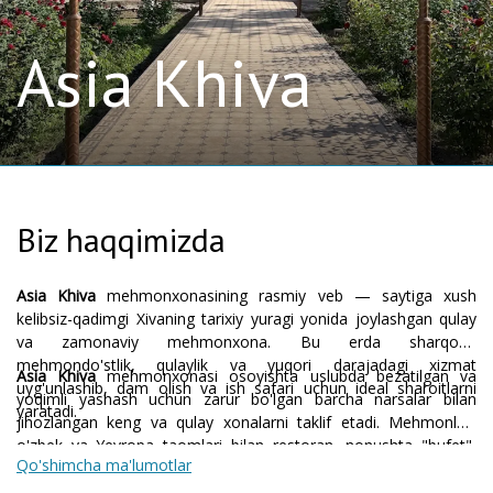
Asia Khiva
Biz haqqimizda
Asia Khiva
mehmonxonasining rasmiy veb — saytiga xush
kelibsiz-qadimgi Xivaning tarixiy yuragi yonida joylashgan qulay
va zamonaviy mehmonxona. Bu erda sharqona
mehmondo'stlik, qulaylik va yuqori darajadagi xizmat
Asia Khiva
mehmonxonasi osoyishta uslubda bezatilgan va
uyg'unlashib, dam olish va ish safari uchun ideal sharoitlarni
yoqimli yashash uchun zarur bo'lgan barcha narsalar bilan
yaratadi.
jihozlangan keng va qulay xonalarni taklif etadi. Mehmonlar-
o'zbek va Yevropa taomlari bilan restoran, nonushta "bufet",
Qo'shimcha ma'lumotlar
basseyn, fin saunasi, massaj va dam olish maskanlari.