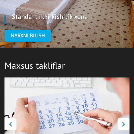
Standart ikki kishilik xona
NARXNI BILISH
Maxsus takliflar