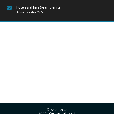
hotelasiakhiva@rambler.ru
Administrator 24/7
© Asia Khiva
2026, Rasmiy veb-sayt