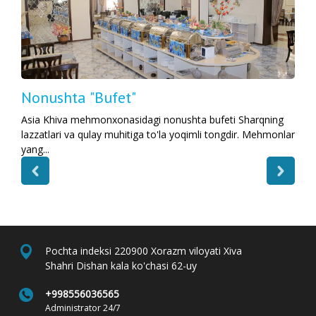
Nonushta "Bufet"
Asia Khiva mehmonxonasidagi nonushta bufeti Sharqning
lazzatlari va qulay muhitiga to'la yoqimli tongdir. Mehmonlar
yang...
Pochta indeksi 220900 Xorazm viloyati Xiva
Shahri Dishan kala ko'chasi 62-uy
+998556036565
Administrator 24/7