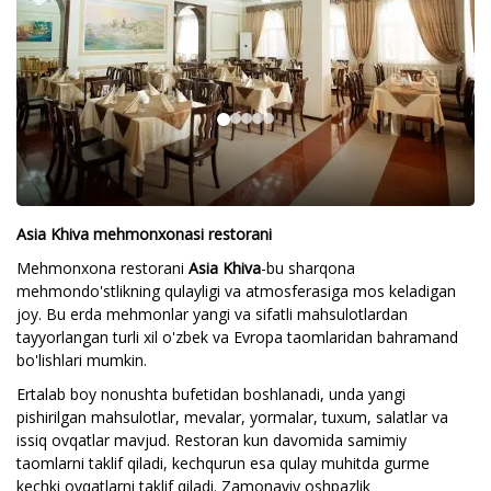
Asia Khiva mehmonxonasi restorani
Mehmonxona restorani
Asia Khiva
-bu sharqona
mehmondo'stlikning qulayligi va atmosferasiga mos keladigan
joy. Bu erda mehmonlar yangi va sifatli mahsulotlardan
tayyorlangan turli xil o'zbek va Evropa taomlaridan bahramand
bo'lishlari mumkin.
Ertalab boy nonushta bufetidan boshlanadi, unda yangi
pishirilgan mahsulotlar, mevalar, yormalar, tuxum, salatlar va
issiq ovqatlar mavjud. Restoran kun davomida samimiy
taomlarni taklif qiladi, kechqurun esa qulay muhitda gurme
kechki ovqatlarni taklif qiladi. Zamonaviy oshpazlik